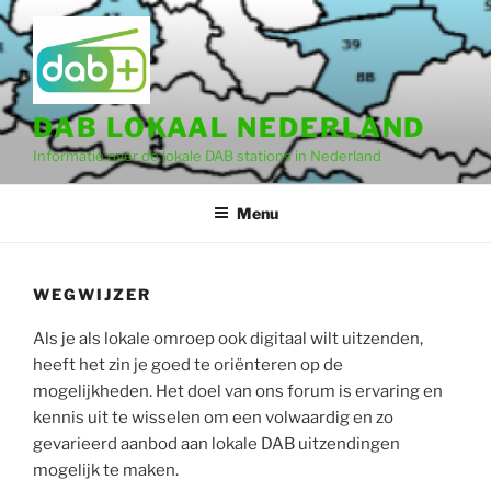
Ga
naar
de
inhoud
DAB LOKAAL NEDERLAND
Informatie over de lokale DAB stations in Nederland
Menu
WEGWIJZER
Als je als lokale omroep ook digitaal wilt uitzenden,
heeft het zin je goed te oriënteren op de
mogelijkheden. Het doel van ons forum is ervaring en
kennis uit te wisselen om een volwaardig en zo
gevarieerd aanbod aan lokale DAB uitzendingen
mogelijk te maken.