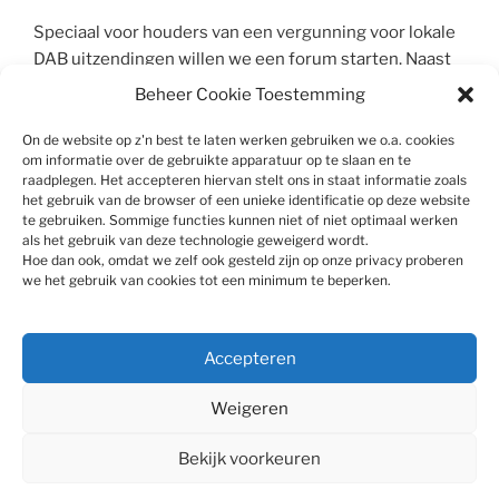
Speciaal voor houders van een vergunning voor lokale
DAB uitzendingen willen we een forum starten. Naast
ervaringen van anderen en discussie over nieuwe
Beheer Cookie Toestemming
ontwikkelingen kan dan ook allerlei documentatie
verzameld worden die voor het opzetten van een DAB
On de website op z'n best te laten werken gebruiken we o.a. cookies
om informatie over de gebruikte apparatuur op te slaan en te
service handig kan zijn.
raadplegen. Het accepteren hiervan stelt ons in staat informatie zoals
het gebruik van de browser of een unieke identificatie op deze website
te gebruiken. Sommige functies kunnen niet of niet optimaal werken
als het gebruik van deze technologie geweigerd wordt.
Hoe dan ook, omdat we zelf ook gesteld zijn op onze privacy proberen
we het gebruik van cookies tot een minimum te beperken.
Privacy en Cookies
Accepteren
Cookiebeleid (EU)
Weigeren
Bekijk voorkeuren
Ondersteund door WordPress