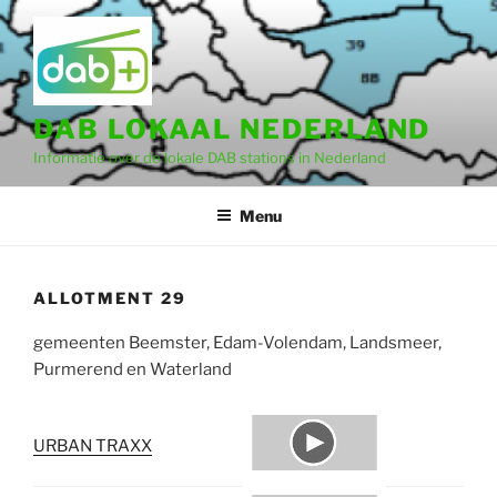
Ga
naar
de
inhoud
DAB LOKAAL NEDERLAND
Informatie over de lokale DAB stations in Nederland
Menu
ALLOTMENT 29
gemeenten Beemster, Edam-Volendam, Landsmeer,
Purmerend en Waterland
URBAN TRAXX