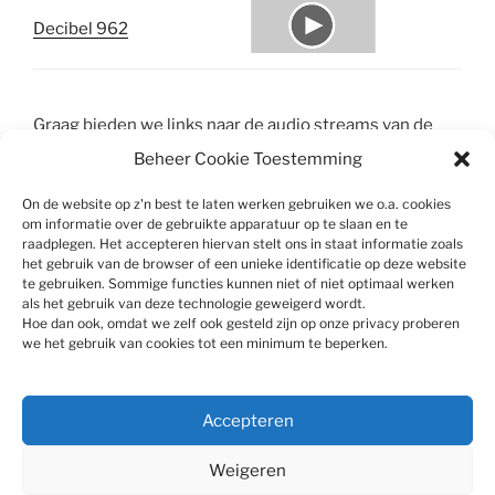
Decibel 962
Graag bieden we links naar de audio streams van de
verschillende stations aan. Helaas hebben we die niet
Beheer Cookie Toestemming
van alle stations kunnen achterhalen. We nodigen de
stations uit ons de juiste URL van de stream in een
On de website op z'n best te laten werken gebruiken we o.a. cookies
om informatie over de gebruikte apparatuur op te slaan en te
email aan
info@DABlokaal.nl
te sturen.
raadplegen. Het accepteren hiervan stelt ons in staat informatie zoals
het gebruik van de browser of een unieke identificatie op deze website
te gebruiken. Sommige functies kunnen niet of niet optimaal werken
als het gebruik van deze technologie geweigerd wordt.
Hoe dan ook, omdat we zelf ook gesteld zijn op onze privacy proberen
we het gebruik van cookies tot een minimum te beperken.
Privacy en Cookies
Accepteren
Cookiebeleid (EU)
Weigeren